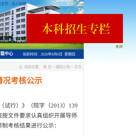
院主页
|
加入收藏
关闭
载中心
当前时间：
2026年8月6日 星期四
当前位置：
首 页
>>
通知公告
>>
正文
养情况考核公示
行）》（院字（2013）139
学院按文件要求认真组织开展导师
导师制考核结果进行公示：