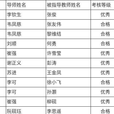
导师姓名
被指导教师姓名
考核等级
李钦生
张俊
优秀
韦凤慈
张友伟
合格
韦凤慈
黎维结
合格
刘顺
何勇
合格
崔强
许雪莹
优秀
谢正义
彭涛
优秀
苏进
王金凤
优秀
李可
徐小飞
合格
李可
孙灏
优秀
崔强
柳砚
优秀
阮砚珏
李思遥
合格